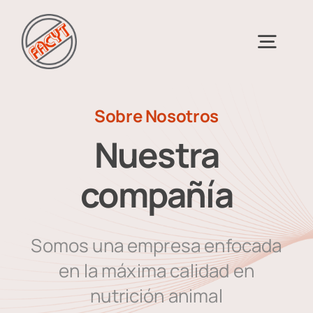
Skip
to
Togg
content
Navig
Inicio
Sobre Nosotros
Nuestra
Sobre Nosotros
compañía
Productos
Somos una empresa enfocada
Inscripciones
en la máxima calidad en
nutrición animal
Distribuidores